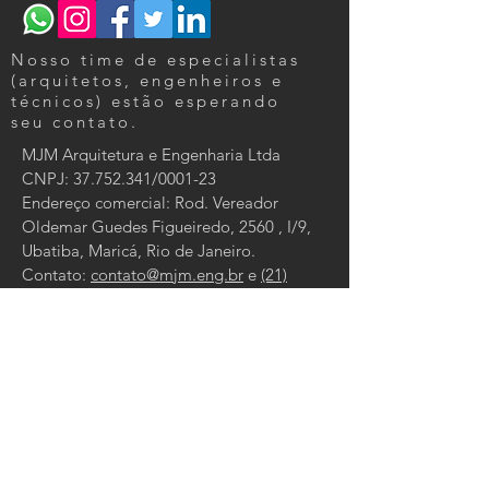
Nosso time de especialistas
(arquitetos, engenheiros e
técnicos) estão esperando
seu contato.
MJM Arquitetura e Engenharia Ltda
CNPJ:
37.752.341
/0001-23
Endereço comercial: Rod. Vereador
Oldemar Guedes Figueiredo, 2560 , I/9,
Ubatiba, Maricá, Rio de Janeiro.
Contato:
contato@mjm.eng.br
e
(21)
98198-6559
Clique para ler nossa Política de entrega,
devolução e reembolso
.
Tel:
21 98198-6559
/
4042-5282
Email:
contato@mjm.eng.br
CONTATO