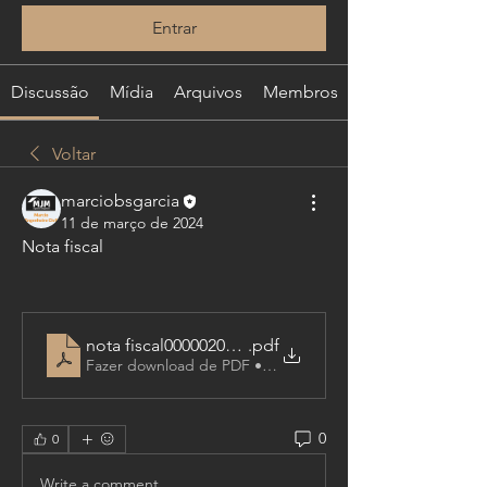
Entrar
Discussão
Mídia
Arquivos
Membros
Voltar
marciobsgarcia
11 de março de 2024
Nota fiscal
nota fiscal000002024000011
.pdf
Fazer download de PDF • 5KB
0
0
Write a comment...