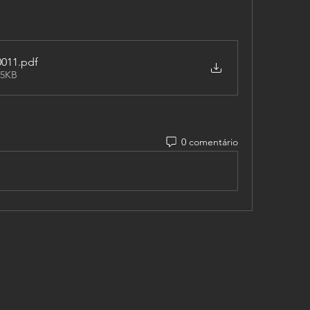
0011
.pdf
 5KB
0 comentário