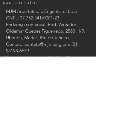
seu contato.
MJM Arquitetura e Engenharia Ltda
CNPJ:
37.752.341
/0001-23
Endereço comercial: Rod. Vereador
Oldemar Guedes Figueiredo, 2560 , I/9,
Ubatiba, Maricá, Rio de Janeiro.
Contato:
contato@mjm.eng.br
e
(21)
98198-6559
Clique para ler nossa Política de entrega,
devolução e reembolso
.
Tel:
21 98198-6559
/
4042-5282
Email:
contato@mjm.eng.br
CONTATO
Digite seu nome
Digite seu email