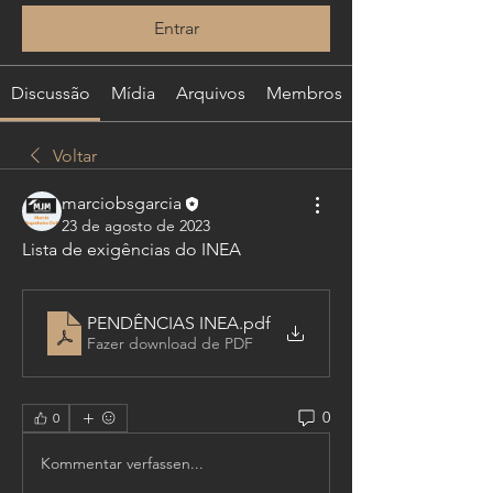
Entrar
Discussão
Mídia
Arquivos
Membros
Voltar
marciobsgarcia
23 de agosto de 2023
Lista de exigências do INEA
PENDÊNCIAS INEA
.pdf
Fazer download de PDF
0
0
Kommentar verfassen...