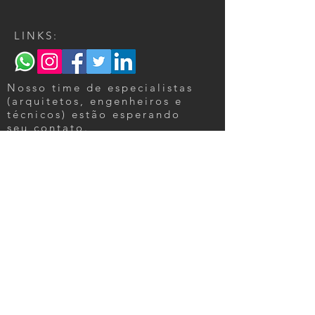
LINKS:
Nosso time de especialistas
(arquitetos, engenheiros e
técnicos) estão esperando
seu contato.
MJM Arquitetura e Engenharia Ltda
CNPJ:
37.752.341
/0001-23
Endereço comercial: Rod. Vereador
Oldemar Guedes Figueiredo, 2560 , I/9,
Ubatiba, Maricá, Rio de Janeiro.
Contato:
contato@mjm.eng.br
e
(21)
98198-6559
Clique para ler nossa Política de entrega,
devolução e reembolso
.
Tel:
21 98198-6559
/
4042-5282