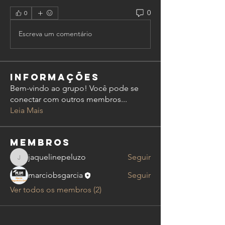
0
0
Escreva um comentário
Informações
Bem-vindo ao grupo! Você pode se
conectar com outros membros
...
Leia Mais
membros
jaquelinepeluzo
Seguir
jaquelinepeluzo
marciobsgarcia
Seguir
Ver todos os membros (2)