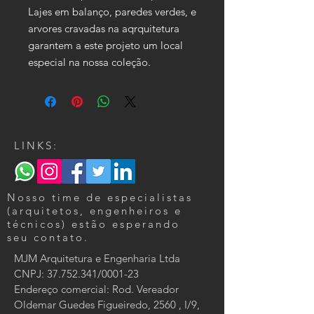
Lajes em balanço, paredes verdes, e
arvores cravadas na aqrquitetura
garantem a este projeto um local
especial na nossa coleção.
LINKS:
Nosso time de especialistas
(arquitetos, engenheiros e
técnicos) estão esperando
seu contato.
MJM Arquitetura e Engenharia Ltda
CNPJ:
37.752.341
/0001-23
Endereço comercial: Rod. Vereador
Oldemar Guedes Figueiredo, 2560 , I/9,