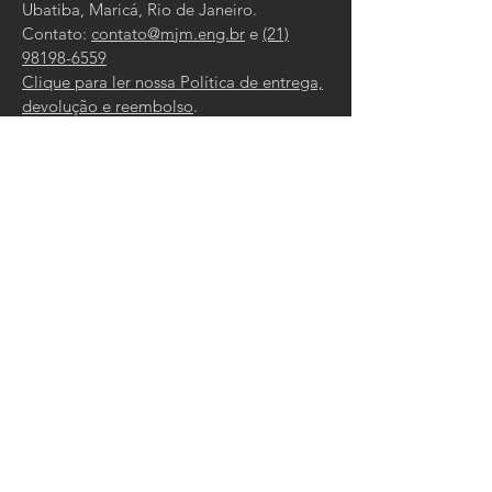
Ubatiba, Maricá, Rio de Janeiro.
Contato:
contato@mjm.eng.br
e
(21)
98198-6559
Clique para ler nossa Política de entrega,
devolução e reembolso
.
Tel:
21 98198-6559
/
4042-5282
Email:
contato@mjm.eng.br
CONTATO
Digite seu nome
Digite seu email
Mensagem