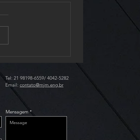
ndo Ambientes que
ovem a Saúde Mental
vés da Neuroarquitetura
Tel: 21 98198-6559/ 4042-5282
Email:
contato@mjm.eng.br
Mensagem