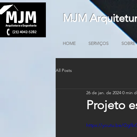
MJM Arquitetur
HOME
SERVIÇOS
SOBRE
All Posts
26 de jan. de 2024
0 min d
Projeto es
https://youtu.be/Ogf