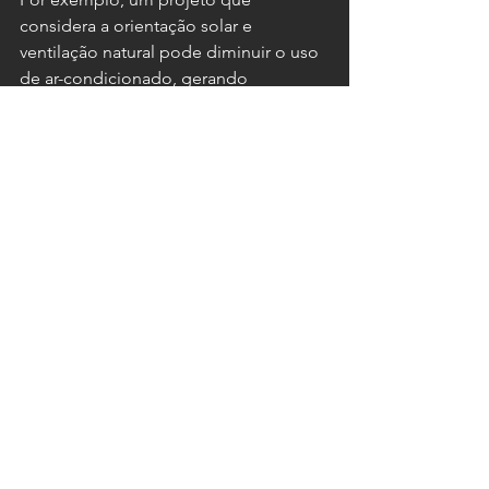
considera a orientação solar e 
ventilação natural pode diminuir o uso 
de ar-condicionado, gerando 
economia para o proprietário. Isso 
mostra como o planejamento impacta 
não só a construção, mas a qualidade 
de vida de quem vai morar ou trabalhar 
no local.
Ver tudo
Posts recentes