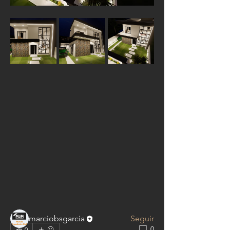
Informações
Bem-vindo ao grupo! Você pode se
conectar com outros membros
...
Leia Mais
membros
marciobsgarcia
Seguir
0
0