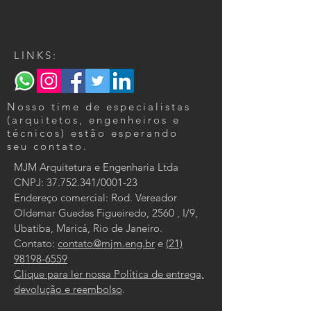
LINKS:
Nosso time de especialistas
(arquitetos, engenheiros e
técnicos) estão esperando
seu contato.
MJM Arquitetura e Engenharia Ltda
CNPJ:
37.752.341
/0001-23
Endereço comercial: Rod. Vereador
Oldemar Guedes Figueiredo, 2560 , I/9,
Ubatiba, Maricá, Rio de Janeiro.
Contato:
contato@mjm.eng.br
e
(21)
98198-6559
Clique para ler nossa Política de entrega,
devolução e reembolso
.