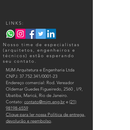
LINKS:
Nosso time de especialistas
(arquitetos, engenheiros e
técnicos) estão esperando
seu contato.
MJM Arquitetura e Engenharia Ltda
CNPJ:
37.752.341
/0001-23
Endereço comercial: Rod. Vereador
Oldemar Guedes Figueiredo, 2560 , I/9,
Ubatiba, Maricá, Rio de Janeiro.
Contato:
contato@mjm.eng.br
e
(21)
98198-6559
Clique para ler nossa Política de entrega,
devolução e reembolso
.